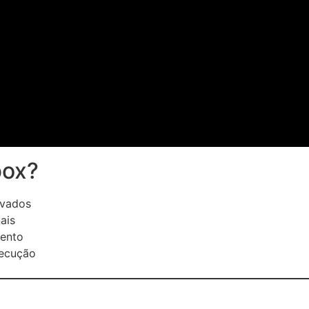
box?
ivados
ais
vento
ecução