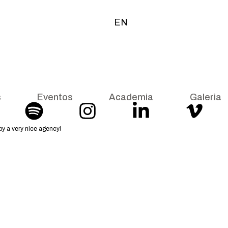
EN
s
Eventos
Academia
Galeria
y a very nice agency!